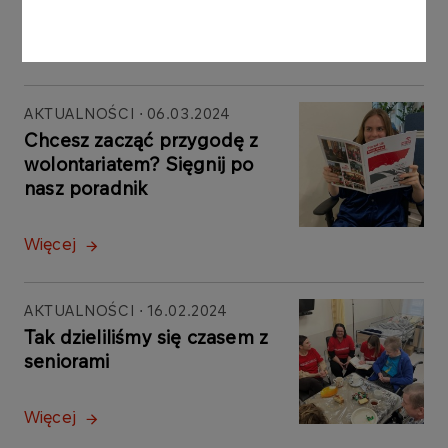
Więcej
AKTUALNOŚCI
06.03.2024
Chcesz zacząć przygodę z
wolontariatem? Sięgnij po
nasz poradnik
Więcej
AKTUALNOŚCI
16.02.2024
Tak dzieliliśmy się czasem z
seniorami
Więcej