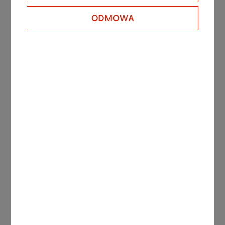
ODMOWA
Chcesz wiedzieć
więcej?
Napisz do nas
wolontariat@orlen.pl
Zobacz także
AKTUALNOŚCI
06.05.2024
Wolontariusze Fundacji
ORLEN działali dla zwierząt