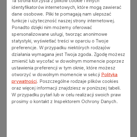
Ta strona korzysta z plików cookie i innych
identyfikatorów internetowych, które mogą zawierać
dane osobowe. Pliki te pomagają nam ulepszać
funkcje i użyteczność naszej strony internetowej.
Ponadto dzięki nim możemy oferować
spersonalizowane usługi, tworząc anonimowe
statystyki, wyświetlać treści w oparciu o Twoje
preferencje. W przypadku niektórych rodzajów
działania wymagana jest Twoja zgoda. Zgodę możesz
zmienić lub wycofać w dowolnym momencie poprzez
Zależy nam na tym, żeby akcje, w które angażują
ustawienia preferencji w tym oknie, które możesz
się nasi wolontariusze, były przemyślane i
otworzyć w dowolnym momencie w sekcji
Polityka
odpowiadały na realne potrzeby. Zachęcamy ich
prywatności
. Poszczególne rodzaje plików cookies
do tego, by poświęcili czas i uwagę
oraz więcej informacji znajdziesz w poniższej tabeli.
W przypadku pytań lub w celu realizacji swoich praw
potrzebującym, a dzięki swojemu zaangażowaniu
prosimy o kontakt z Inspektorem Ochrony Danych.
pomogli rozwiązać konkretny problem.
Program wolontariatu pracowniczego realizowany
jest w Fundacji ORLEN od 2019 roku. W ciągu 6 lat
udało się zorganizować ponad 800 akcji, a ze