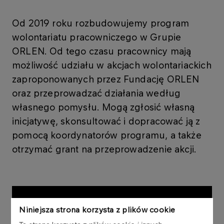
Od 2019 roku rozbudowujemy program
wolontariatu pracowniczego w Grupie
ORLEN. Od tego czasu pracownicy mają
możliwość udziału w akcjach wolontariackich
zaproponowanych przez Fundację ORLEN
oraz przeprowadzać działania według
własnego pomysłu. Mogą zgłosić własną
inicjatywę, skonsultować i dopracować ją z
pomocą koordynatorów programu, a także
otrzymać grant na przeprowadzenie akcji.
Niniejsza strona korzysta z plików cookie