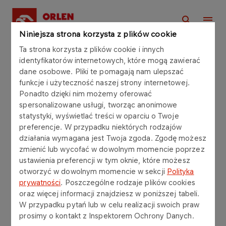
Niniejsza strona korzysta z plików cookie
Ta strona korzysta z plików cookie i innych
O fundacji
identyfikatorów internetowych, które mogą zawierać
dane osobowe. Pliki te pomagają nam ulepszać
funkcje i użyteczność naszej strony internetowej.
O FUNDACJI
Ponadto dzięki nim możemy oferować
Zespół fundacji
spersonalizowane usługi, tworząc anonimowe
statystyki, wyświetlać treści w oparciu o Twoje
preferencje. W przypadku niektórych rodzajów
działania wymagana jest Twoja zgoda. Zgodę możesz
zmienić lub wycofać w dowolnym momencie poprzez
ustawienia preferencji w tym oknie, które możesz
otworzyć w dowolnym momencie w sekcji
Polityka
prywatności
. Poszczególne rodzaje plików cookies
Działalność programowa
oraz więcej informacji znajdziesz w poniższej tabeli.
W przypadku pytań lub w celu realizacji swoich praw
Funkcje wsparcia
prosimy o kontakt z Inspektorem Ochrony Danych.