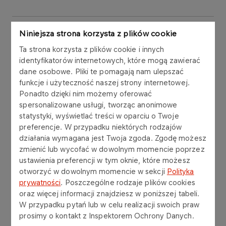
AKTUALNOŚCI
Niniejsza strona korzysta z plików cookie
25 LAT RAZEM ZE
Ta strona korzysta z plików cookie i innych
STRAŻAKAMI.
identyfikatorów internetowych, które mogą zawierać
dane osobowe. Pliki te pomagają nam ulepszać
Więcej
funkcje i użyteczność naszej strony internetowej.
Ponadto dzięki nim możemy oferować
spersonalizowane usługi, tworząc anonimowe
PROGRAM
statystyki, wyświetlać treści w oparciu o Twoje
ORLEN dla Psów
preferencje. W przypadku niektórych rodzajów
Ratowniczych
działania wymagana jest Twoja zgoda. Zgodę możesz
zmienić lub wycofać w dowolnym momencie poprzez
Więcej
ustawienia preferencji w tym oknie, które możesz
otworzyć w dowolnym momencie w sekcji
Polityka
prywatności
. Poszczególne rodzaje plików cookies
Aktualności
oraz więcej informacji znajdziesz w poniższej tabeli.
W przypadku pytań lub w celu realizacji swoich praw
prosimy o kontakt z Inspektorem Ochrony Danych.