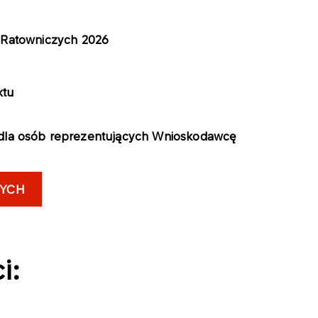
Ratowniczych 2026
ktu
a dla osób reprezentujących Wnioskodawcę
ZYCH
i: