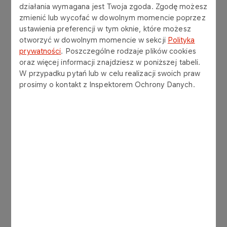
działania wymagana jest Twoja zgoda. Zgodę możesz
Ambasadorów.
zmienić lub wycofać w dowolnym momencie poprzez
ustawienia preferencji w tym oknie, które możesz
otworzyć w dowolnym momencie w sekcji
Polityka
prywatności
. Poszczególne rodzaje plików cookies
MAPA AMBASADORÓW
oraz więcej informacji znajdziesz w poniższej tabeli.
W przypadku pytań lub w celu realizacji swoich praw
prosimy o kontakt z Inspektorem Ochrony Danych.
Turniej „Próby Ognia”
W październiku 2022 r. zorganizowaliśmy pierwszy
ogólnopolski turniej gry, w którym wzięło udział
120 graczy.
W 2023 roku było to już ponad 250
uczestników z 24 Młodzieżowych Drużyn
Pożarniczych z całej Polski. Turniej został
poprzedzony kwalifikacjami w postaci turniejów
regionalnych.