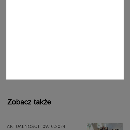
Format
PDF
1013 KB
Regulamin konkursu Ogniem i Wierszem
Format
PDF
1009 KB
Chcesz wiedzieć więcej?
Napisz do nas
strazacy@orlen.pl
Zobacz także
AKTUALNOŚCI
09.10.2024