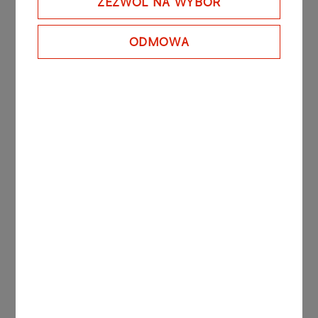
ZEZWÓL NA WYBÓR
ODMOWA
2. Ogólnopolski Turniej Gry
Planszowej „Próba Ognia”
Pliki do pobrania:
Lista ambasadorów – „Próba Ognia”
Format
XLSX
10 KB
Regulamin konkursu Żywiołowy Klub Filmowy