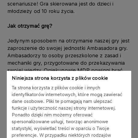
scenariusze! Gra skierowana jest do dzieci i
młodzieży od 10 roku życia.
Jak otrzymać grę?
Jedynym sposobem na otrzymanie naszej gry jest
zaproszenie do swojej jednostki Ambasadora gry.
Ambasadorzy to osoby przeszkolone z zasad i
mechaniki gry, przygotowane do przekazywania
swojej wiedzy. Opiekunowie MDP powinni brać
czynny udział w szkoleniu, żeby byli w stanie
Niniejsza strona korzysta z plików cookie
koordynować kolejne, już samodzielne,
Ta strona korzysta z plików cookie i innych
rozgrywki.
identyfikatorów internetowych, które mogą zawierać
dane osobowe. Pliki te pomagają nam ulepszać
Chcesz zaprosić Ambasadora do swojej jednostki?
funkcje i użyteczność naszej strony internetowej.
Na mapie znajdź instruktora, który mieszka
Ponadto dzięki nim możemy oferować
spersonalizowane usługi, tworząc anonimowe
najbliżej Ciebie i spytaj o możliwy termin
statystyki, wyświetlać treści w oparciu o Twoje
przeszkolenia drużyny. W opisie poszczególnych
preferencje. W przypadku niektórych rodzajów
pinezek znajdują się adresy mailowe