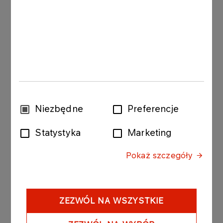
Społeczność „Próby Ognia”
Zapraszamy również na grupę na Facebooku „Gra
planszowa – Próba Ognia”. Można na niej
zadawać pytania dotyczące gry, dzielić się
doświadczeniami lub szukać innych drużyn do
wspólnych rozgrywek. Gorąco zachęcamy do
dołączenia!
Wybór
Niezbędne
Preferencje
zgody
Statystyka
Marketing
JAK GRAĆ W „PRÓBĘ OGNIA”?
Pokaż szczegóły
ZEZWÓL NA WSZYSTKIE