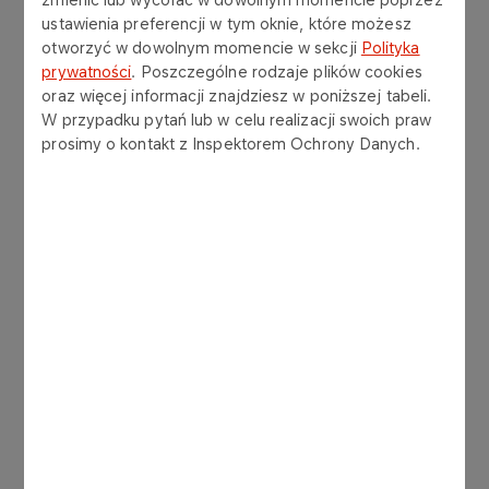
Doceniamy to, dlatego uruchomiliśmy najwyższe
ustawienia preferencji w tym oknie, które możesz
w historii ORLEN wsparcie dla jednostek straży
otworzyć w dowolnym momencie w sekcji
Polityka
pożarnej, które pozwoli im działać z jeszcze
prywatności
. Poszczególne rodzaje plików cookies
oraz więcej informacji znajdziesz w poniższej tabeli.
większą skutecznością − mówi
Lidia Kołucka,
W przypadku pytań lub w celu realizacji swoich praw
Dyrektor Wykonawcza ds. Sponsoringu ORLEN.
–
prosimy o kontakt z Inspektorem Ochrony Danych.
Kluczowe w naszym działaniu były wszystkie
konsultacje ze środowiskiem służb ratowniczych,
w zasadzie to strażacy nakreślili ramy nowego
programu, a my po prostu odpowiedzieliśmy na
ich potrzeby –
dodaje.
Rekordowa w tym roku pula środków, w
wysokości 10 mln zł
, przełożyła się na
sześciokrotnie wyższą średnią kwotę grantu w
porównaniu z ubiegłym rokiem
i z ośmiu tysięcy
złotych wzrosła do niemal czterdziestu ośmiu
tysięcy złotych.
W zależności od wybranej
kategorii: ratownictwo drogowe, ratownictwo