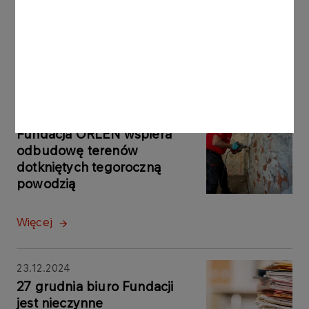
Inne aktualności
AKTUALNOŚCI
27.12.2024
Fundacja ORLEN wspiera
odbudowę terenów
dotkniętych tegoroczną
powodzią
Więcej
23.12.2024
27 grudnia biuro Fundacji
jest nieczynne