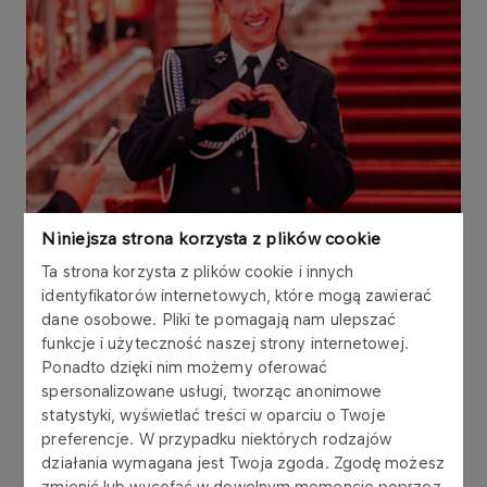
Niniejsza strona korzysta z plików cookie
− Staramy się jak najlepiej wypełniać nasze
Ta strona korzysta z plików cookie i innych
identyfikatorów internetowych, które mogą zawierać
zadania społeczne, dlatego wspieramy tych,
dane osobowe. Pliki te pomagają nam ulepszać
którzy na co dzień dbają o nasze
funkcje i użyteczność naszej strony internetowej.
bezpieczeństwo. Gotowość strażaków do
Ponadto dzięki nim możemy oferować
niesienia pomocy miała szczególny wymiar
spersonalizowane usługi, tworząc anonimowe
podczas tegorocznej powodzi, gdy woda
statystyki, wyświetlać treści w oparciu o Twoje
niszczyła domy i zagrażała ludziom. Ich wielkie
preferencje. W przypadku niektórych rodzajów
zaangażowanie i poświęcenie było kolejnym
działania wymagana jest Twoja zgoda. Zgodę możesz
świadectwem głębokiego poczucia misji.
zmienić lub wycofać w dowolnym momencie poprzez