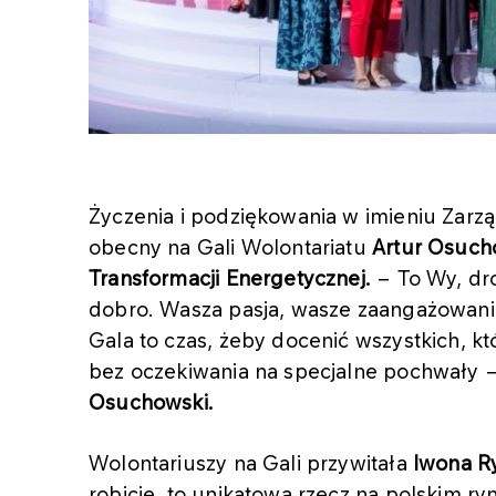
Życzenia i podziękowania w imieniu Zarz
obecny na Gali Wolontariatu
Artur Osucho
Transformacji Energetycznej.
− To Wy, dr
dobro. Wasza pasja, wasze zaangażowanie t
Gala to czas, żeby docenić wszystkich, k
bez oczekiwania na specjalne pochwały 
Osuchowski.
Wolontariuszy na Gali przywitała
Iwona R
robicie, to unikatowa rzecz na polskim ry