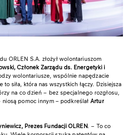
ądu ORLEN S.A. złożył wolontariuszom
wski, Członek Zarządu ds. Energetyki i
odzy wolontariusze, wspólnie napędzacie
o siła, która nas wszystkich łączy. Dzisiejsza
tórzy na co dzień − bez specjalnego rozgłosu,
− niosą pomoc innym – podkreślał
Artur
yniewicz, Prezes Fundacji OLREN
. − To co
nku. Wiele korporacji szuka patentów na