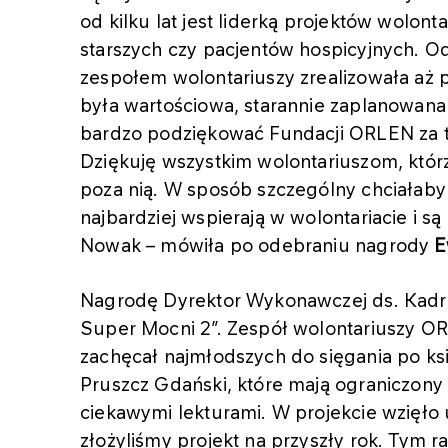
od kilku lat jest liderką projektów wolont
starszych czy pacjentów hospicyjnych. Od
zespołem wolontariuszy zrealizowała aż p
była wartościowa, starannie zaplanowan
bardzo podziękować Fundacji ORLEN za to
Dziękuję wszystkim wolontariuszom, którzy
poza nią. W sposób szczególny chciała
najbardziej wspierają w wolontariacie i są 
Nowak – mówiła po odebraniu nagrody
E
Nagrodę Dyrektor Wykonawczej ds. Kadr
Super Mocni 2”. Zespół wolontariuszy O
zachęcał najmłodszych do sięgania po ksi
Pruszcz Gdański, które mają ograniczony 
ciekawymi lekturami. W projekcie wzięło u
złożyliśmy projekt na przyszły rok. Tym