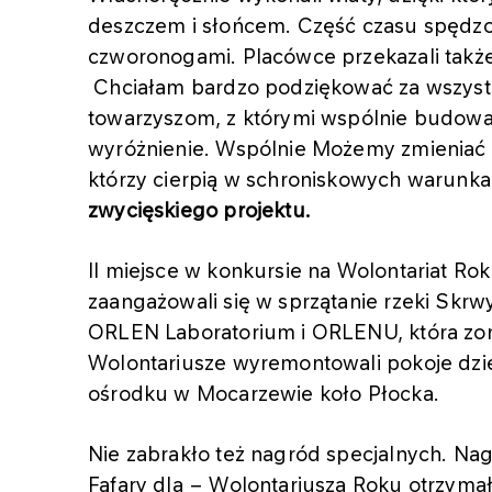
deszczem i słońcem. Część czasu spędzo
czworonogami. Placówce przekazali także 
Chciałam bardzo podziękować za wszyst
towarzyszom, z którymi wspólnie budowal
wyróżnienie. Wspólnie Możemy zmieniać 
którzy cierpią w schroniskowych warunk
zwycięskiego projektu.
II miejsce w konkursie na Wolontariat Ro
zaangażowali się w sprzątanie rzeki Skrwy
ORLEN Laboratorium i ORLENU, która zo
Wolontariusze wyremontowali pokoje dzie
ośrodku w Mocarzewie koło Płocka.
Nie zabrakło też nagród specjalnych. N
Fąfary dla − Wolontariusza Roku otrzyma