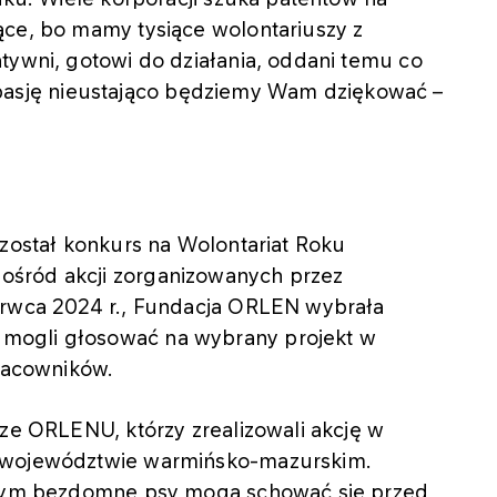
ące, bo mamy tysiące wolontariuszy z
tywni, gotowi do działania, oddani temu co
 tę pasję nieustająco będziemy Wam dziękować –
 został konkurs na Wolontariat Roku
śród akcji zorganizowanych przez
erwca 2024 r., Fundacja ORLEN wybrała
mogli głosować na wybrany projekt w
pracowników.
sze ORLENU, którzy zrealizowali akcję w
w województwie warmińsko-mazurskim.
tórym bezdomne psy mogą schować się przed