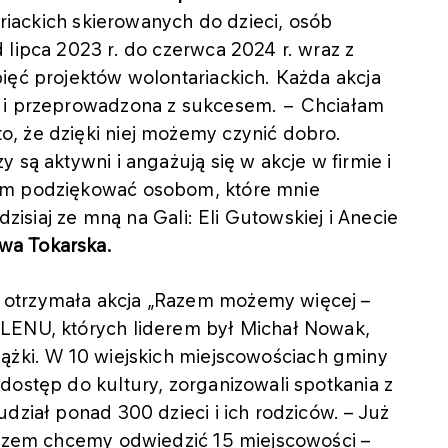
ariackich skierowanych do dzieci, osób
 lipca 2023 r. do czerwca 2024 r. wraz z
ięć projektów wolontariackich. Każda akcja
a i przeprowadzona z sukcesem. − Chciałam
, że dzięki niej możemy czynić dobro.
 są aktywni i angażują się w akcje w firmie i
bym podziękować osobom, które mnie
dzisiaj ze mną na Gali: Eli Gutowskiej i Anecie
wa Tokarska.
 otrzymała akcja „Razem możemy więcej –
RLENU, których liderem był Michał Nowak,
ążki.
W 10 wiejskich miejscowościach gminy
dostęp do kultury, zorganizowali spotkania z
dział ponad 300 dzieci i ich rodziców. – Już
 razem chcemy odwiedzić 15 miejscowości
–