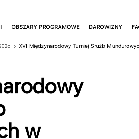
I
OBSZARY PROGRAMOWE
DAROWIZNY
FA
2026
XVI Międzynarodowy Turniej Służb Mundurowych w Warsza
narodowy
b
ch w