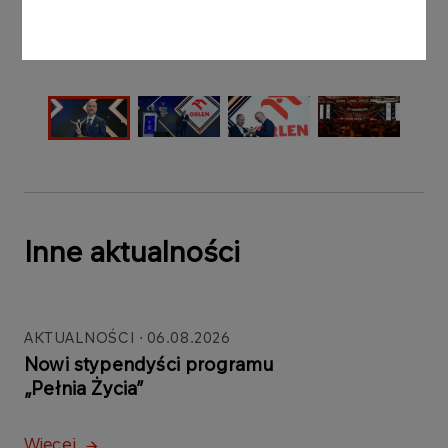
Inne aktualności
AKTUALNOŚCI
06.08.2026
Nowi stypendyści programu
„Pełnia Życia”
Więcej