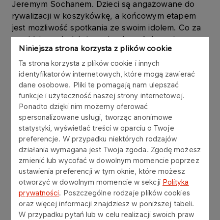
Jeremym Sochanem. Dzieci są angażowane do
rywalizacji w koszykówkę, a końcowym etapem
jest możliwość spotkania ze swoim idolem. Co za
tym idzie - młodzież musi pokonać drogę i
Niniejsza strona korzysta z plików cookie
wykonać pracę, aby móc się spotkać z tym, kogo
obserwują w mediach społecznościowych. Innym
Ta strona korzysta z plików cookie i innych
przykładem były sukcesy Adama Małysza, które
identyfikatorów internetowych, które mogą zawierać
dane osobowe. Pliki te pomagają nam ulepszać
sprawiły, że pojawiły się inwestycje i system
funkcje i użyteczność naszej strony internetowej.
pozwalające budować struktury, które z kolei
Ponadto dzięki nim możemy oferować
pozwoliły wychować jego następców. Nasz
spersonalizowane usługi, tworząc anonimowe
program "Szukamy Następców Mistrza" pokazuje,
statystyki, wyświetlać treści w oparciu o Twoje
że udaje nam się do tego przyczyniać, a
preferencje. W przypadku niektórych rodzajów
przykładem jest choćby Kacper Tomasiak -
działania wymagana jest Twoja zgoda. Zgodę możesz
mówiła w trakcie panelu
Izabela Kruk, Dyrektor
zmienić lub wycofać w dowolnym momencie poprzez
Komunikacji Sponsoringowej ORLEN.
ustawienia preferencji w tym oknie, które możesz
otworzyć w dowolnym momencie w sekcji
Polityka
Jednym z punktów bloku tematycznego "Biznes
prywatności
. Poszczególne rodzaje plików cookies
w sporcie" była z kolei debata pt.: ,,Czy sport i
oraz więcej informacji znajdziesz w poniższej tabeli.
W przypadku pytań lub w celu realizacji swoich praw
biznes mówią tym samym językiem? Różne