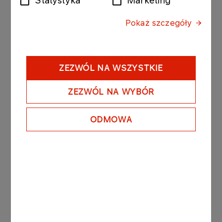
Soluch, Członkini Zarządu Fundacji ORLEN.
− Prowadzimy aż sześć programów
Pokaż szczegóły
stypendialnych, które pomagają młodzieży w
rozwijaniu ich pasji, kształceniu się na najwyższym
światowym poziomie. Co roku z mobilną strefą
edukacyjną przemierzamy Polskę oferując
ZEZWÓL NA WSZYSTKIE
szkołom innowacyjne lekcje chemii, fizyki i
ekologii. Liga Debat Fundacji ORLEN to nasz
ZEZWÓL NA WYBÓR
kolejny program edukacyjny. Traktujemy go jako
inwestycję w przyszłość. Chcemy wesprzeć
ODMOWA
uczniów kompetencjami, które przydadzą im się
na drodze do sukcesu – dodaje Marta Soluch.
Kolejna runda Ligi Debat Fundacji ORLEN
odbędzie się 18 listopada. Działanie realizujemy ze
wsparciem merytorycznym Fundacji Projekty
Edukacyjne.​