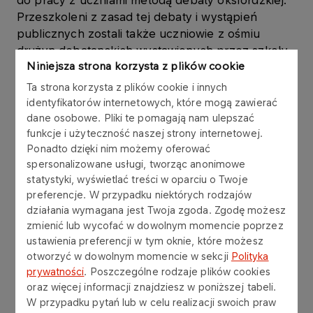
do pracy z uczniami metodą debaty oksfordzkiej.
Przeszkoleni z zasad tej debaty i wystąpień
publicznych zostali także uczniowie z ośmiu
drużyn debatanckich wystawionych przez szkoły.
Niniejsza strona korzysta z plików cookie
Tak chcieliby się uczyć
Ta strona korzysta z plików cookie i innych
identyfikatorów internetowych, które mogą zawierać
– By uczniowie mogli zmierzyć się na argumenty
dane osobowe. Pliki te pomagają nam ulepszać
zaproponowaliśmy im rywalizację właśnie w formie
funkcje i użyteczność naszej strony internetowej.
Ponadto dzięki nim możemy oferować
ligi debat – mówi Małgorzata Rogowska,
spersonalizowane usługi, tworząc anonimowe
koordynatorka projektu Liga Debat Fundacji
statystyki, wyświetlać treści w oparciu o Twoje
ORLEN. I dodaje, że przed każdą kolejką debaty
preferencje. W przypadku niektórych rodzajów
uczniowie są przygotowywani do niej przez
działania wymagana jest Twoja zgoda. Zgodę możesz
eksperta. – W ramach projektu zdobywają
zmienić lub wycofać w dowolnym momencie poprzez
kompetencje komunikacyjne, uczą się pracy w
ustawienia preferencji w tym oknie, które możesz
grupie, radzenia sobie ze stresem. Duży nacisk
otworzyć w dowolnym momencie w sekcji
Polityka
stawiamy na etykę prowadzenia sporu, szacunek
prywatności
. Poszczególne rodzaje plików cookies
do pozostałych dyskutantów. Podczas pierwszej,
oraz więcej informacji znajdziesz w poniższej tabeli.
inaugurującej debaty widać było, że uczniowie są
W przypadku pytań lub w celu realizacji swoich praw