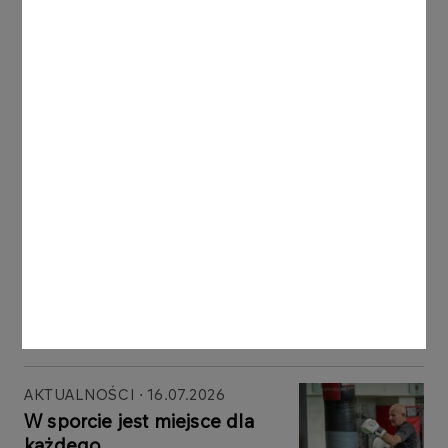
Inne aktualności
24.07.2026
Fundacja ORLEN kolejny raz
umożliwi zdobycie prawa
jazdy młodym osobom z
doświadczeniem pieczy
zastępczej
Więcej
AKTUALNOŚCI
16.07.2026
W sporcie jest miejsce dla
każdego