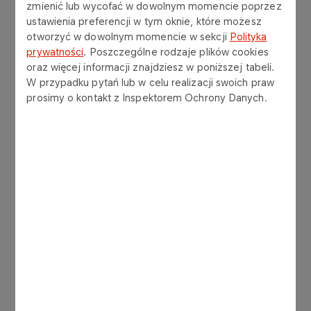
pierwszym etapie prosimy kandydatów o złożenie
zmienić lub wycofać w dowolnym momencie poprzez
kompletu wymaganych w regulaminie
ustawienia preferencji w tym oknie, które możesz
dokumentów. Osoby, które zakwalifikują się do
otworzyć w dowolnym momencie w sekcji
Polityka
drugiego etapu zaprosimy na indywidualne
prywatności
. Poszczególne rodzaje plików cookies
rozmowy i na ich podstawie wyłonimy
oraz więcej informacji znajdziesz w poniższej tabeli.
tegorocznych stypendystów.
W przypadku pytań lub w celu realizacji swoich praw
prosimy o kontakt z Inspektorem Ochrony Danych.
Stypendyści muszą się zobowiązać do tego, że po
ukończeniu nauki podejmą pracę na rzecz Polski
– w sektorze publicznym, spółkach Skarbu
Państwa lub zagranicznych agendach polskich
instytucji.
– Tworząc ten unikalny w skali kraju program
chcieliśmy dać młodym ludziom szansę
wykształcenia się na najwyższym światowym
poziomie. Zależy nam na tym by po powrocie do
kraju byli oni liderami gospodarki, rozwijali nowe
technologie, proponowali ciekawe rozwiązania