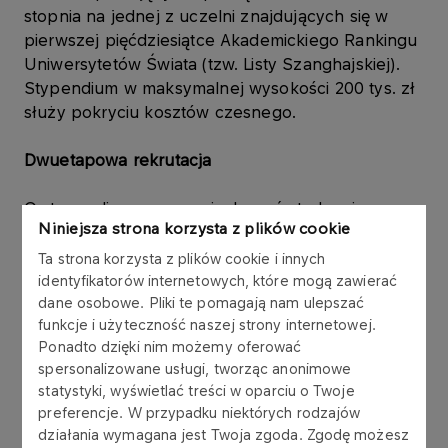
stopnia na jednej z uczelni znajdujących się w
pierwszej pięćdziesiątce Akademickiego Rankingu
Uniwersytetów Świata (tzw. Listy Szanghajskiej).
Stypendium w maksymalnej wysokości 200 tys. zł
służy pokryciu kosztów czesnego.
Dwuetapowa rekrutacja
O stypendium mogą wnioskować studenci
Niniejsza strona korzysta z plików cookie
kierunków: administracja publiczna, zarządzanie w
sektorze publicznym, ekonomia, stosunki
Ta strona korzysta z plików cookie i innych
międzynarodowe, politologia, prawo,
identyfikatorów internetowych, które mogą zawierać
bezpieczeństwo wewnętrzne, energetyka,
dane osobowe. Pliki te pomagają nam ulepszać
funkcje i użyteczność naszej strony internetowej.
odnawialne źródła energii, inżynieria chemiczna i
Ponadto dzięki nim możemy oferować
materiałowa, data science lub ki​erunków
spersonalizowane usługi, tworząc anonimowe
pokrewnych.
statystyki, wyświetlać treści w oparciu o Twoje
preferencje. W przypadku niektórych rodzajów
Rekrutacja do programu jest dwuetapowa. W
działania wymagana jest Twoja zgoda. Zgodę możesz