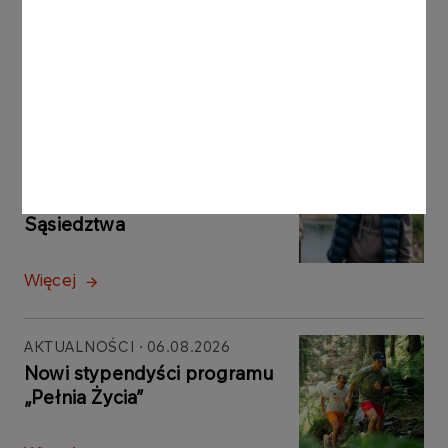
Inne aktualności
AKTUALNOŚCI
07.08.2026
Ogłaszamy wyniki 2. edycji
programu ORLEN. Energia
Sąsiedztwa
Więcej
AKTUALNOŚCI
06.08.2026
Nowi stypendyści programu
„Pełnia Życia”